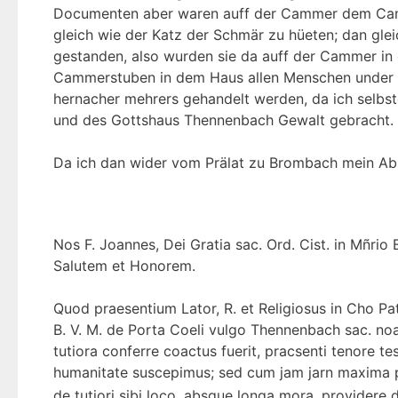
Documenten aber waren auff der Cammer dem Camm
gleich wie der Katz der Schmär zu hüeten; dan glei
gestanden, also wurden sie da auff der Cammer in
Cammerstuben in dem Haus allen Menschen under 
hernacher mehrers gehandelt werden, da ich selbst
und des Gottshaus Thennenbach Gewalt gebracht.
Da ich dan wider vom Prälat zu Brombach mein Abs
Nos F. Joannes, Dei Gratia sac. Ord. Cist. in Mñri
Salutem et Honorem.
Quod praesentium Lator, R. et Religiosus in Cho P
B. V. M. de Porta Coeli vulgo Thennenbach sac. noa
tutiora conferre coactus fuerit, pracsenti tenore 
humanitate suscepimus; sed cum jam jarn maxima pe
de tutiori sibi loco, absque longa mora, providere