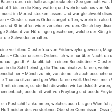
 Bauren durch ein halb ausgetrockneten See gemacht war. 
nd offt bis an die Kney watten; und wehrte solches von M
 muest im Morast stecken lassen. Und war gleichwohl dise
uen – Closter unseres Ordens angetroffen, worein ich also 
e und Strimpffen wider versehen worden. Gleich bey dise
tige Schlacht vor Nördlingen geschehen, welche der König 
er die Schweden erhalten.
eine vertribne Closterfrau von Fridenweyler gewesen, Mag
 Mans – Closter unseres Ordens. Ich war nur über Nacht da
nau ligendt. Allda blib ich in einem Benedictiner – Closter
 in die Schiff einstig, die Thonau hinab zu fahren, wohin 
enedictiner – Münch zu mir, von deme ich auch beschehene
e Thonau sitzen und gen Wien fahren wöll. Und weil mein 
t mit einander, sunderlich dieweilen wir Landsleüth waren,
hennenbach, beede nit weit von Freyburg und beede Freybu
 ein Postschiff ankommen, welches auch bis gen Wien fuhr,
r Hoffmeister des verstorbnen Obersten Commissarii Ossa 