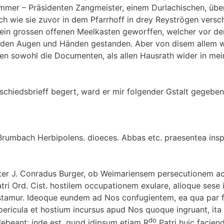
er – Präsidenten Zangmeister, einem Durlachischen, übe
ch wie sie zuvor in dem Pfarrhoff in drey Reyströgen versc
 ein grossen offenen Meelkasten geworffen, welcher vor de
den Augen und Händen gestanden. Aber von disem allem w
en sowohl die Documenten, als allen Hausrath wider in mei
chiedsbrieff begert, ward er mir folgender Gstalt gegeben
o Brumbach Herbipolens. dioeces. Abbas etc. praesentea insp
ater J. Conradus Burger, ob Weimariensem persecutionem ac 
tri Ord. Cist. hostilem occupationem exulare, alioque sese 
testamur. Ideoque eundem ad Nos confugientem, ea qua par f
ricula et hostium incursus apud Nos quoque ingruant, ita 
do
 debeant; inde est, quod idipsum etiam R
Patri huic facien