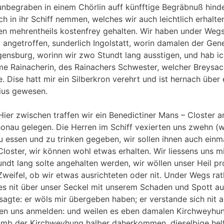
begraben in einem Chörlin auff künfftige Begräbnuß hinder
ch in ihr Schiff nemmen, welches wir auch leichtlich erhalte
ren mehrentheils kostenfrey gehalten. Wir haben under Wegs
t angetroffen, sunderlich Ingolstatt, worin damalen der Gen
gensburg, worinn wir zwo Stundt lang ausstigen, und hab ic
ome Rainacherin, des Rainachers Schwester, welcher Breysa
se hatt mir ein Silberkron verehrt und ist hernach über e
rius gewesen.
er zwischen traffen wir ein Benedictiner Mans – Closter an
nau gelegen. Die Herren im Schiff vexierten uns zwehn (w
u essen und zu trinken gegeben, wir sollen ihnen auch einma
Closter, wir können wohl etwas erhalten. Wir liessens uns mi
undt lang solte angehalten werden, wir wöllen unser Heil pr
 Zweifel, ob wir etwas ausrichteten oder nit. Under Wegs ra
 es nit über unser Seckel mit unserem Schaden und Spott au
sagte: er wöls mir übergeben haben; er verstande sich nit a
sen uns anmelden: und weilen es eben damalen Kirchweyhu
r umb der Kirchweyhung halber daherkommen, dieselbige hel