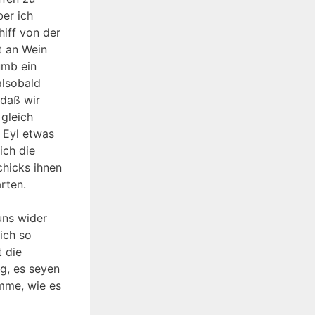
ber ich
hiff von der
t an Wein
umb ein
alsobald
 daß wir
 gleich
 Eyl etwas
ich die
chicks ihnen
rten.
uns wider
ich so
t die
ag, es seyen
mme, wie es