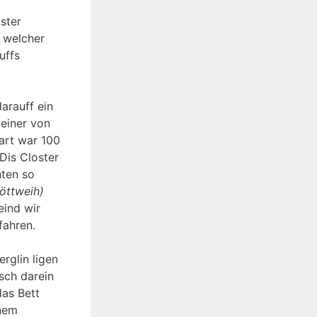
ster
, welcher
uffs
arauff ein
 einer von
fart war 100
Dis Closter
hten so
öttweih)
eind wir
fahren.
rglin ligen
sch darein
das Bett
inem