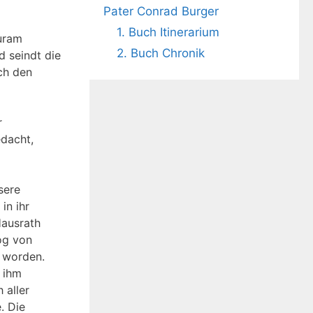
Pater Conrad Burger
1. Buch Itinerarium
curam
2. Buch Chronik
 seindt die
ch den
r
edacht,
sere
in ihr
Hausrath
og von
 worden.
n ihm
 aller
. Die