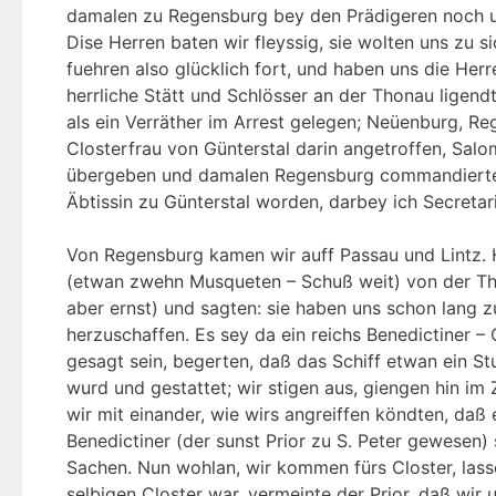
damalen zu Regensburg bey den Prädigeren noch un
Dise Herren baten wir fleyssig, sie wolten uns zu si
fuehren also glücklich fort, und haben uns die Her
herrliche Stätt und Schlösser an der Thonau ligend
als ein Verräther im Arrest gelegen; Neüenburg, Re
Closterfrau von Günterstal darin angetroffen, Sal
übergeben und damalen Regensburg commandierte. Di
Äbtissin zu Günterstal worden, darbey ich Secreta
Von Regensburg kamen wir auff Passau und Lintz. Hi
(etwan zwehn Musqueten – Schuß weit) von der Tho
aber ernst) und sagten: sie haben uns schon lang z
herzuschaffen. Es sey da ein reichs Benedictiner – 
gesagt sein, begerten, daß das Schiff etwan ein St
wurd und gestattet; wir stigen aus, giengen hin im
wir mit einander, wie wirs angreiffen köndten, daß
Benedictiner (der sunst Prior zu S. Peter gewesen) 
Sachen. Nun wohlan, wir kommen fürs Closter, las
selbigen Closter war, vermeinte der Prior, daß wi