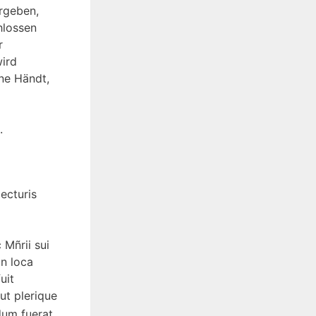
rgeben,
hlossen
r
ird
ne Händt,
.
ecturis
Mñrii sui
in loca
uit
ut plerique
dum fuerat,