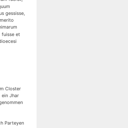
equum
us gessisse,
 merito
animarum
fuisse et
dioecesi
om Closter
 ein Jhar
n genommen
ch Parteyen