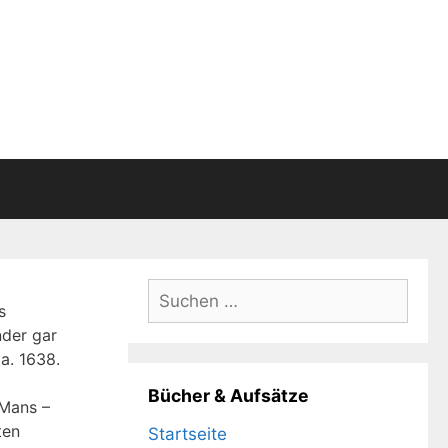
Suchen
s
nach:
nder gar
a. 1638.
Bücher & Aufsätze
 Mans –
ten
Startseite