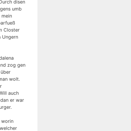
Durch disen
orgens umb
s mein
barfueß
m Closter
in Ungern
dalena
 und zog gen
 über
man wolt.
r
Will auch
 dan er war
rger.
 worin
(welcher