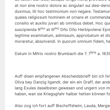
at non sine nostro dolore ac singulari sui desi-d
duximus, illi hoc testimonium non negare. Testamur 
quales religiosum hominem et ornare et commendare
consilio et auxilio juvari ab omnibus debet. Hoc 
mo
mo
suscipienda R
et Ill
Dño Dño Herbipolensi Episc
legitime examinatum, admissum, approbatum et dis
moraretur, absolvendi. In quorum omnium fidem, has
bris
Datum in Mñrio nostro Brumbach die 7. 7
a. 1639
Auff disen empfangenen Abscheidsbrieff bin ich h
Oliva bey Danzig ligendt, der ein ein Graff, der and
lang Exules daselbsten gewesen und ungern von m
haben, wan sie Kriegsgfahr halber hetten können 
Also zog ich fort auff Bischoffsheim, Lauda, Merge