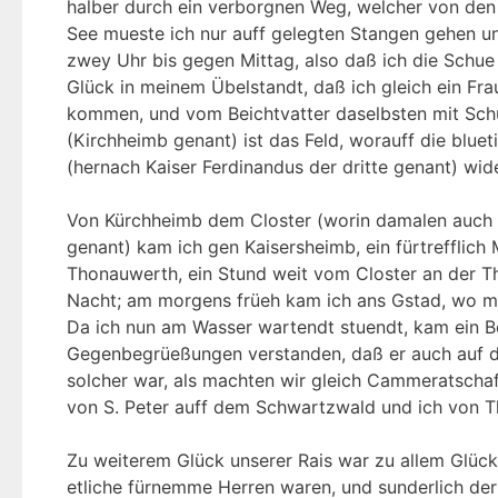
halber durch ein verborgnen Weg, welcher von den
See mueste ich nur auff gelegten Stangen gehen u
zwey Uhr bis gegen Mittag, also daß ich die Schue
Glück in meinem Übelstandt, daß ich gleich ein Fra
kommen, und vom Beichtvatter daselbsten mit Schu
(Kirchheimb genant) ist das Feld, worauff die blue
(hernach Kaiser Ferdinandus der dritte genant) wid
Von Kürchheimb dem Closter (worin damalen auch 
genant) kam ich gen Kaisersheimb, ein fürtrefflich
Thonauwerth, ein Stund weit vom Closter an der Tho
Nacht; am morgens früeh kam ich ans Gstad, wo man
Da ich nun am Wasser wartendt stuendt, kam ein B
Gegenbegrüeßungen verstanden, daß er auch auf di
solcher war, als machten wir gleich Cammeratschaff
von S. Peter auff dem Schwartzwald und ich von T
Zu weiterem Glück unserer Rais war zu allem Glück
etliche fürnemme Herren waren, und sunderlich de