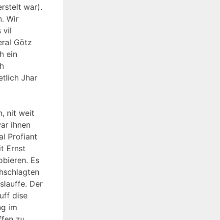
stelt war).
n. Wir
 vil
eral Götz
h ein
ch
tlich Jhar
, nit weit
ar ihnen
l Profiant
t Ernst
obieren. Es
thschlagten
slauffe. Der
uff dise
ng im
ffen zu