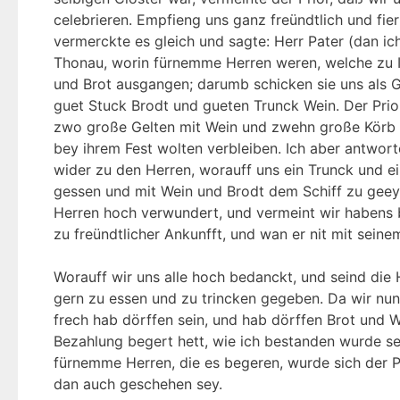
celebrieren. Empfieng uns ganz freündtlich und fier
vermerckte es gleich und sagte: Herr Pater (dan ic
Thonau, worin fürnemme Herren weren, welche zu Ih
und Brot ausgangen; darumb schicken sie uns als G
guet Stuck Brodt und gueten Trunck Wein. Der Prior
zwo große Gelten mit Wein und zwehn große Körb mi
bey ihrem Fest wolten verbleiben. Ich aber antwort
wider zu den Herren, worauff uns ein Trunck und ei
gessen und mit Wein und Brodt dem Schiff zu geeyl
Herren hoch verwundert, und vermeint wir habens be
zu freündtlicher Ankunfft, und wan er nit mit seine
Worauff wir uns alle hoch bedanckt, und seind die
gern zu essen und zu trincken gegeben. Da wir nun 
frech hab dörffen sein, und hab dörffen Brot und W
Bezahlung begert hett, wie ich bestanden wurde sei
fürnemme Herren, die es begeren, wurde sich der 
dan auch geschehen sey.