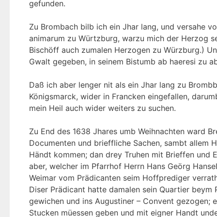
gefunden.
Zu Brombach bilb ich ein Jhar lang, und versahe v
animarum zu Würtzburg, warzu mich der Herzog sel
Bischöff auch zumalen Herzogen zu Würzburg.) Un
Gwalt gegeben, in seinem Bistumb ab haeresi zu abs
Daß ich aber lenger nit als ein Jhar lang zu Bromb
Königsmarck, wider in Francken eingefallen, darumb
mein Heil auch wider weiters zu suchen.
Zu End des 1638 Jhares umb Weihnachten ward Br
Documenten und brieffliche Sachen, sambt allem Ha
Händt kommen; dan drey Truhen mit Brieffen und 
aber, welcher im Pfarrhof Herrn Hans Geörg Han
Weimar vom Prädicanten seim Hoffprediger verrath
Diser Prädicant hatte damalen sein Quartier beym P
gewichen und ins Augustiner – Convent gezogen; er 
Stucken müessen geben und mit eigner Handt und