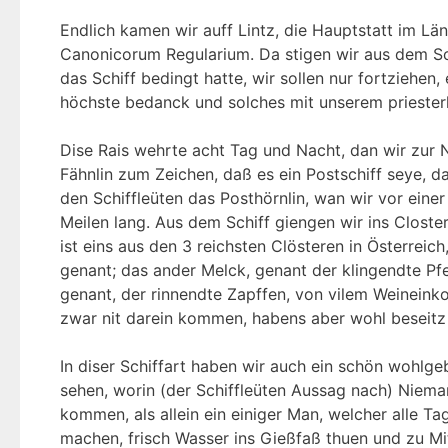
Endlich kamen wir auff Lintz, die Hauptstatt im Lä
Canonicorum Regularium. Da stigen wir aus dem Schi
das Schiff bedingt hatte, wir sollen nur fortziehen
höchste bedanck und solches mit unserem priester
Dise Rais wehrte acht Tag und Nacht, dan wir zur N
Fähnlin zum Zeichen, daß es ein Postschiff seye, d
den Schiffleüten das Posthörnlin, wan wir vor eine
Meilen lang. Aus dem Schiff giengen wir ins Clost
ist eins aus den 3 reichsten Clösteren in Österrei
genant; das ander Melck, genant der klingendte Pf
genant, der rinnendte Zapffen, von vilem Weineink
zwar nit darein kommen, habens aber wohl beseitz 
In diser Schiffart haben wir auch ein schön wohlgeb
sehen, worin (der Schiffleüten Aussag nach) Niema
kommen, als allein ein einiger Man, welcher alle T
machen, frisch Wasser ins Gießfaß thuen und zu Mit