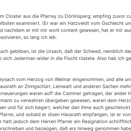
om Closter aus die Pfarrey zu Dörlinsperg; empfing zuvor 
bsten examiniert. (Er war ein Hatzveldt vom Gschlecht und
d nachdem er mit mir wohl content gewesen, hat er mir au
olvieren, so lang ich leb.
bach gebliben, ist die Ursach, daß der Schwed, nemblich de
 sich Jederman wider in die Flucht rüstete. Also hab ich g
eysach vom Herzog von Weimar eingenommen, und alle un
usrath an Zinngschürr, Leinwatt und anderen Sachen mehr 
Erneuerungen waren auff die Cammer getragen, der ander 
selmann zu verwahren übergeben gewesen, waren dem Herz
en und für sich begert, welcher dan ihme auch geschenckt
farrer, und sobald er disen Hausrath empfangen, ist er vo
hatt jedoch dem Herren Pfarrer ein Resignation schrifftlich
erschreiben und bezeügen, daß ers hinweg genommen habe