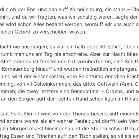
ndlin ob der Ens, und dan auff Korneüenburg, ein Mans – Clo
ff, und da wir fragten, was wir schuldig weren, sagte der
, es wird schon Alles bezahlt werden, worauff wir uns auch a
lichen Gebett zu verschulden wissen.
acht nie ausgstigen; es war ein halb gedeckt Schiff, oben d
arumb man uns am Tag nie anschreite. Aber zur Nacht blies
r Statt oder sunst fürnemmen Ort vorüberfuhren; dise Schif
er Korneüenburg hinauff und wurden freündtlich empfangen. 
ch, und wird der Riesenkasten, vom Reichtumb der vilen Früc
enning, von vil Gelteinkommen; das dritte Gettwein
(Anm. G
ommen; die zwey letztere sind Benedictiner – Ordens, und s
an den Bergen auff der rechten Hand sehen ligen im Hinab
aut Schlößlin nit weit von der Thonau beseits auff einem Be
nd anders wohnt als ein wahrer Teüfel; und dörfft kein Men
ag zu Morgen muest hineingehn und die Stuben schweiffen, 
tag Essen und Trincken auff den Tisch stellen, so vil als e