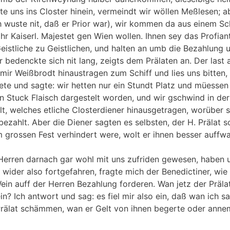
te uns ins Closter hinein, vermeindt wir wöllen Meßlesen; a
h wuste nit, daß er Prior war), wir kommen da aus einem Sc
r Kaiserl. Majestet gen Wien wollen. Ihnen sey das Profian
eistliche zu Geistlichen, und halten an umb die Bezahlung 
 bedenckte sich nit lang, zeigts dem Prälaten an. Der last 
r Weißbrodt hinaustragen zum Schiff und lies uns bitten,
ete und sagte: wir hetten nur ein Stundt Platz und müessen
n Stuck Flaisch dargestelt worden, und wir gschwind in der
t, welches etliche Closterdiener hinausgetragen, worüber s
zahlt. Aber die Diener sagten es selbsten, der H. Prälat s
m grossen Fest verhindert were, wolt er ihnen besser auffwa
 Herren darnach gar wohl mit uns zufriden gewesen, haben 
wider also fortgefahren, fragte mich der Benedictiner, wie 
ein auff der Herren Bezahlung forderen. Wan jetz der Präla
n? Ich antwort und sag: es fiel mir also ein, daß wan ich s
Prälat schämmen, wan er Gelt von ihnen begerte oder anne