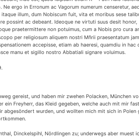
erio. Ne ergo in Erronum ac Vagorum numerum censeretur, a
itaque illum, dum Nobiscum fuit, vita et moribus sese talib
 possint ac debeant. Ideoque ne virtuti suus desit honor,
quoque praetermittere non potuimus, cum a Nobis pro cura 
opo per religiosum aliquem nostri Mñrii praesentatum jam 
pensationem accepisse, etiam ab haeresi, quamdiu in hac 
ce manu et sigillo nostro Abbatiali signare voluimus.
.
inweg gereist, und haben mir zwehen Polacken, München v
er ein Freyherr, das Kleid gegeben, welche auch mit mir fast
ir abgesöndert wurden, und wollten mich mit sich in Pole
fortkommen.
nthal, Dinckelspihl, Nördlingen zu; underwegs aber muest i